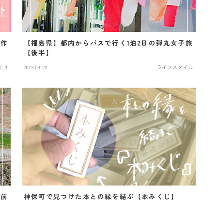
ト作
【福島県】都内からバスで行く1泊2日の弾丸女子旅
【後半】
くり
2023.04.22
ライフスタイル
【前
神保町で見つけた本との縁を結ぶ【本みくじ】