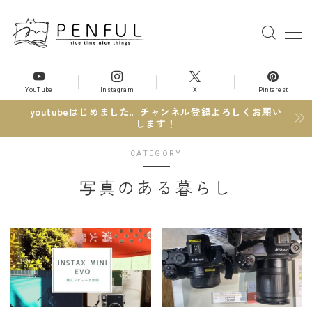
MENU
YouTube
Instagram
X
Pintarest
写真のある暮らし
photo
youtubeはじめました。チャンネル登録よろしくお願い
フィルムカメラ機材
します！
CATEGORY
ライフスタイル
life style
写真のある暮らし
2DK生活
interior
ものづくり
crafts
コーヒー
coffee