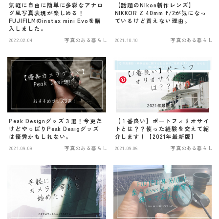
中央線散歩
sanpo
気軽に自由に簡単に多彩なアナロ
【話題のNIkon新作レンズ】
グ風写真表現が楽しめる！
NIKKOR Z 40mm f/2が気になっ
FUJIFILMのinstax mini Evoを購
ているけど買えない理由。
入しました。
お知らせ
news
2022.02.04
写真のある暮らし
2021.10.10
写真のある暮らし
About/Contact
Peak Designグッズ３選！今更だ
【１番良い】ポートフォリオサイ
けどやっぱりPeak Desigグッズ
トとは？？使った経験を交えて紹
は優秀かもしれない。
介します！【2021年最新版】
2021.09.09
写真のある暮らし
2021.09.06
写真のある暮らし