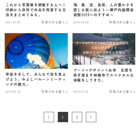
これから写真展を開催する人へ！
海、島、空、芸術、人の豊かさを
印刷から自炊で作品を用意する方
感じる旅に出よう〜瀬戸内国際芸
法をまとめてみる。
術祭2019へのすすめ〜
2021.07.06
写真のある暮らし
2019.05.05
写真のある暮らし
アート×デザイン×お寺 五感を
早起きをして、みんなで空を見上
研ぎ澄ます神勝寺でスペクタルな
げよう。みよしバルーンミーティ
体験をしてきた。
ングの魅力。
2019.02.24
写真のある暮らし
2019.01.04
写真のある暮らし
1
2
3